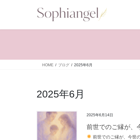
コ
ナ
ン
ビ
テ
ゲ
ン
ー
ツ
シ
へ
ョ
ス
ン
キ
に
ッ
移
HOME
ブログ
2025年6月
プ
動
2025年6月
2025年6月14日
前世でのご縁が、
前世でのご縁が、今世の