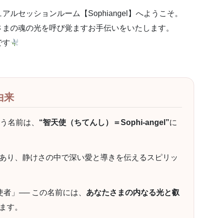
ルセッションルーム【Sophiangel】へようこそ。
さまの魂の光を呼び覚ますお手伝いをいたします。
です
由来
という名前は、
“智天使（ちてんし）＝Sophi-angel”
に
あり、静けさの中で深い愛と導きを伝えるスピリッ
者」── この名前には、
あなたさまの内なる光と叡
ます。