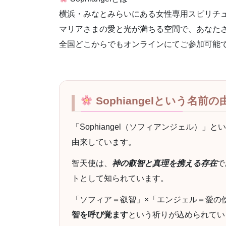
横浜・みなとみらいにある女性専用スピリチュア
マリアさまの愛と光が満ちる空間で、あなた
全国どこからでもオンラインにてご参加可能
Sophiangelという名前の
「Sophiangel（ソフィアンジェル）」
由来しています。
智天使は、
神の叡智と真理を携える存在
で
トとして知られています。
「ソフィア＝叡智」×「エンジェル＝愛の使
智を呼び覚ます
という祈りが込められてい