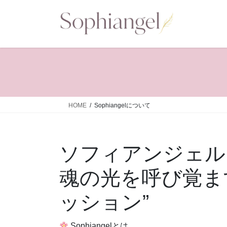
コ
ナ
ン
ビ
テ
ゲ
ン
ー
ツ
シ
へ
ョ
ス
ン
キ
に
ッ
移
HOME
Sophiangelについて
プ
動
ソフィアンジェル
魂の光を呼び覚ま
ッション”
Sophiangelとは