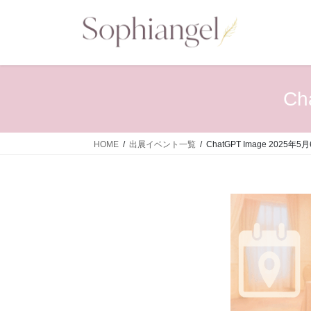
コ
ナ
ン
ビ
テ
ゲ
ン
ー
ツ
シ
へ
ョ
Ch
ス
ン
キ
に
ッ
移
HOME
出展イベント一覧
ChatGPT Image 2025年5月
プ
動