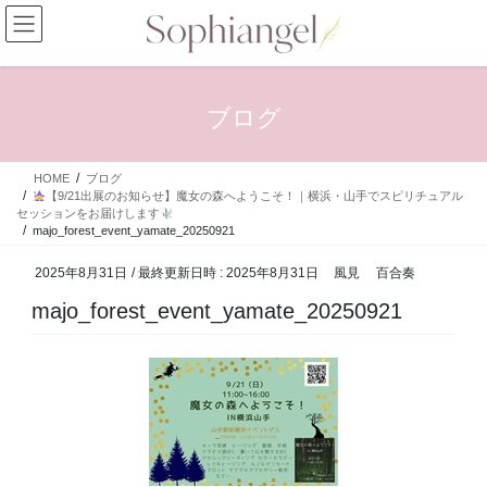
コ
ナ
ン
ビ
テ
ゲ
ン
ー
ツ
シ
ブログ
へ
ョ
ス
ン
キ
に
HOME
ブログ
ッ
移
【9/21出展のお知らせ】魔女の森へようこそ！｜横浜・山手でスピリチュアル
プ
動
セッションをお届けします
majo_forest_event_yamate_20250921
2025年8月31日
/ 最終更新日時 :
2025年8月31日
風見 百合奏
majo_forest_event_yamate_20250921