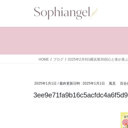
コ
ナ
ン
ビ
テ
ゲ
ン
ー
ツ
シ
へ
ョ
ス
ン
キ
に
ッ
移
HOME
ブログ
2025年2月9日横浜第30回心と体が
プ
動
2025年1月1日
/ 最終更新日時 :
2025年1月1日
風見 百合
3ee9e71fa9b16c5acfdc4a6f5d