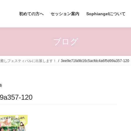
初めての方へ
セッション案内
Sophiangelについて
ブログ
喜ぶ癒しフェスティバルに出展します！
3ee9e71fa9b16c5acfdc4a6f5d99a357-120
奏
99a357-120