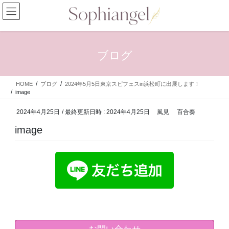
コ
ナ
ン
ビ
テ
ゲ
ン
ー
ツ
シ
ブログ
へ
ョ
ス
ン
キ
に
HOME
ブログ
2024年5月5日東京スピフェスin浜松町に出展します！
ッ
移
image
プ
動
2024年4月25日
/ 最終更新日時 :
2024年4月25日
風見 百合奏
image